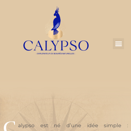
C
alypso est né d’une idée simple :